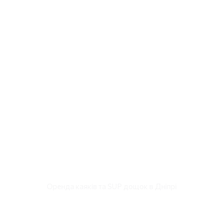
КАЯКИ
У ДНІПРІ
Оренда каяків та SUP дощок в Дніпрі